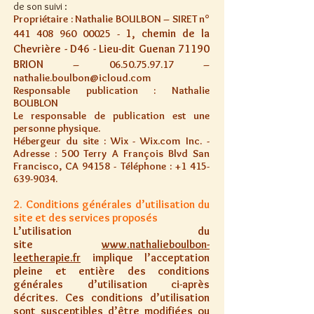
de son suivi :
Propriétaire : Nathalie BOULBON –
SIRET n°
1, chemin de la
441 408 960 00025
-
Chevrière - D46 -
Lieu-dit Guenan
71190
BRION
–
06.50.75.97.17
–
n
athalie
.
boulbon@icloud.com
Responsable publication : Nathalie
BOUBLON
Le responsable de publication est une
personne physique.
Hébergeur du site : Wix - Wix.com Inc. -
Adresse : 500 Terry A François Blvd San
Francisco, CA 94158 - Téléphone :
+1 415-
639-9034
.
2. Conditions générales d’utilisation du
site et des services proposés
L’utilisation du
site
www.nathalieboulbon-
leetherapie.fr
implique l’acceptation
pleine et entière des conditions
générales d’utilisation ci-après
décrites. Ces conditions d’utilisation
sont susceptibles d’être modifiées ou