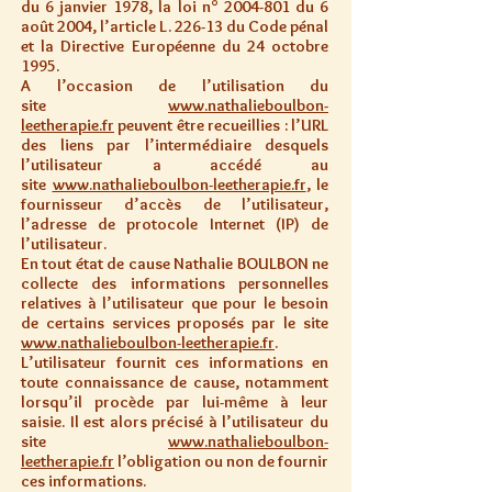
du 6 janvier 1978, la loi n°
2004-801
du 6
août 2004, l’article L. 226-13 du Code pénal
et la Directive Européenne du 24 octobre
1995.
A l’occasion de l’utilisation du
site
www.nathalieboulbon-
leetherapie.fr
peuvent être recueillies : l’URL
des liens par l’intermédiaire desquels
l’utilisateur a accédé au
site
www.nathalieboulbon-leetherapie.fr
, le
fournisseur d’accès de l’utilisateur,
l’adresse de protocole Internet (IP) de
l’utilisateur.
En tout état de cause Nathalie BOULBON ne
collecte des informations personnelles
relatives à l’utilisateur que pour le besoin
de certains services proposés par le site
www.nathalieboulbon-leetherapie.fr
.
L’utilisateur fournit ces informations en
toute connaissance de cause, notamment
lorsqu’il procède par lui-même à leur
saisie. Il est alors précisé à l’utilisateur du
site
www.nathalieboulbon-
leetherapie.fr
l’obligation ou non de fournir
ces informations.