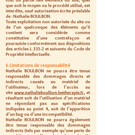
tout ou partie des éléments du site, quel
que soit le moyen ou le procédé utilisé, est
interdite, sauf autorisation écrite préalable
de : Nathalie BOULBON.
Toute exploitation non autorisée du site ou
de l’un quelconque des éléments qu’il
contient sera considérée comme
constitutive d’une contrefaçon et
poursuivie conformément aux dispositions
des articles L.335-2 et suivants du Code de
Propriété Intellectuelle.
6.Limitations de responsabilité
Nathalie BOULBON ne pourra être tenue
responsable des dommages directs et
indirects causés au matériel de
l’utilisateur, lors de l’accès au
site
www.nathalieboulbon-leetherapie.fr
, et
résultant soit de l’utilisation d’un matériel
ne répondant pas aux spécifications
indiquées au point 4, soit de l’apparition
d’un bug ou d’une incompatibilité.
Nathalie BOULBON ne pourra également
être tenue responsable des dommages
indirects (tels par exemple qu’une perte de