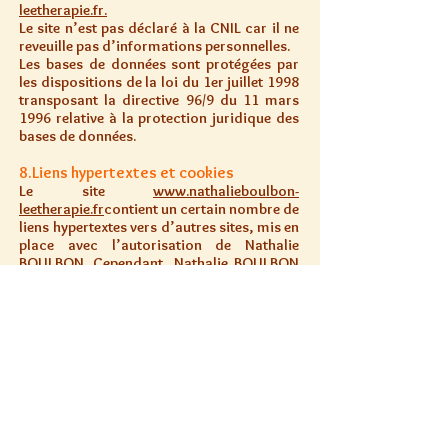
leetherapie.fr
.
Le site n’est pas déclaré à la CNIL car il ne
reveuille pas d’informations personnelles.
Les bases de données sont protégées par
les dispositions de la loi du 1er juillet 1998
transposant la directive 96/9 du 11 mars
1996 relative à la protection juridique des
bases de données.
8.Liens hypertextes et cookies
Le site
www.nathalieboulbon-
leetherapie.fr
contient un certain nombre de
liens hypertextes vers d’autres sites, mis en
place avec l’autorisation de Nathalie
BOULBON. Cependant, Nathalie BOULBON
n’a pas la possibilité de vérifier le contenu
des sites ainsi visités, et n’assumera en
conséquence aucune responsabilité de ce
fait.
La navigation sur le
site
www.nathalieboulbon-leetherapie.fr
est
susceptible de provoquer l’installation de
cookie(s) sur l’ordinateur de l’utilisateur.
Un cookie est un fichier de petite taille, qui
ne permet pas l’identification de